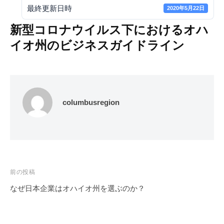
語
オ
最終更新日時
2020年5月22日
公
州
新型コロナウイルス下におけるオハ
式
へ
サ
イオ州のビジネスガイドライン
の
イ
日
本
ト
企
業
columbusregion
の
進
出
に
関
す
投
前の投稿
る
稿
なぜ日本企業はオハイオ州を選ぶのか？
ビ
ナ
ジ
ビ
ネ