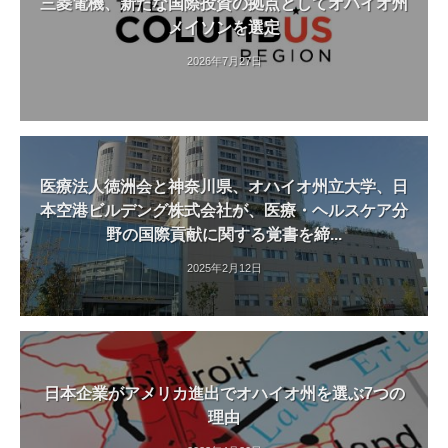
三菱電機、新たな国際投資の拠点としてオハイオ州
メイソンを選定
2026年7月27日
医療法人徳洲会と神奈川県、オハイオ州立大学、日
本空港ビルデング株式会社が、医療・ヘルスケア分
野の国際貢献に関する覚書を締...
2025年2月12日
日本企業がアメリカ進出でオハイオ州を選ぶ7つの
理由