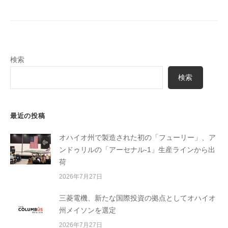
ゲ
ス
ー
情
シ
報
を
ョ
お
検索
ン
届
検索
け
し
ま
最近の投稿
す
オハイオ州で製造された初の「フューリー」、ア
ンドゥリルの「アーセナル-1」生産ラインから出
荷
2026年7月27日
三菱電機、新たな国際投資の拠点としてオハイオ
州メイソンを選定
2026年7月27日