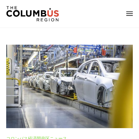
O
コ
ー
n
ン
e
メ
テ
ニ
C
ュ
O
O
ン
o
ー
n
n
l
ツ
e
e
u
へ
C
m
C
ス
o
b
o
キ
l
u
l
ッ
u
s
u
プ
m
日
m
本
b
b
語
u
公
u
s
式
が
s
サ
オ
日
イ
ハ
本
ト
イ
コロンバス経済開発区ニュース