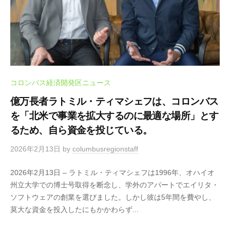
ス
情
報
を
お
届
コロンバス経済開発区ニュース
け
し
億万長者ラトミル・ティマシェフは、コロンバス
ま
を「北米で事業を拡大するのに最適な場所」とす
す
るため、自ら資金を投じている。
2026年2月13日
by
columbusregionstaff
2026年2月13日 – ラトミル・ティマシェフは1996年、オハイオ
州立大学での博士号取得を断念し、学外のアパートでエイリタ・
ソフトウェアの創業を選びました。しかし彼は5年間を費やし、
莫大な資金を投入したにもかかわらず...