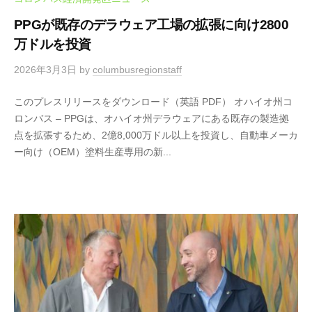
語
オ
公
PPGが既存のデラウェア工場の拡張に向け2800
州
式
万ドルを投資
へ
サ
の
2026年3月3日
by
columbusregionstaff
イ
日
本
ト
このプレスリリースをダウンロード（英語 PDF） オハイオ州コ
企
ロンバス – PPGは、オハイオ州デラウェアにある既存の製造拠
業
点を拡張するため、2億8,000万ドル以上を投資し、自動車メーカ
の
ー向け（OEM）塗料生産専用の新...
進
出
に
関
す
る
ビ
ジ
ネ