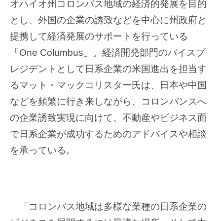
語
オハイオ州コロンバス地域の経済的発展を目的
割
オ
公
とし、外国の企業の誘致などを中心に州政府と
州
2019
式
へ
提携して経済発展のサポートを行っている
年
サ
の
11
「One Columbus」。経済開発部門のバイスプ
イ
日
月
レジデントとして日系企業の米国進出を担当す
本
ト
16
企
るマット・マックコリスター氏は、日本や中国
日
業
by
などを頻繁に行き来しながら、コロンバンスへ
の
columbusregion
の企業誘致実現に向けて、不動産やビジネス面
進
出
で日系企業が成功するためのアドバイスや相談
に
を承っている。
関
す
る
ビ
ジ
「コロンバス地域は多様な業種の日系企業の
ネ