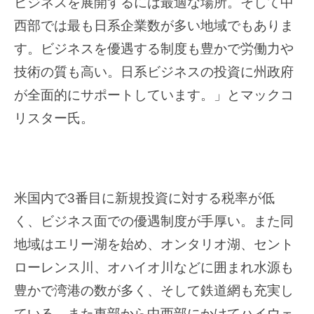
ビジネスを展開するには最適な場所。そして中
ス
西部では最も日系企業数が多い地域でもありま
情
す。ビジネスを優遇する制度も豊かで労働力や
報
を
技術の質も高い。日系ビジネスの投資に州政府
お
が全面的にサポートしています。」とマックコ
届
リスター氏。
け
し
ま
す
米国内で3番目に新規投資に対する税率が低
く、ビジネス面での優遇制度が手厚い。
また同
地域はエリー湖を始め、オンタリオ湖、セント
ローレンス川、オハイオ川などに囲まれ水源も
豊かで湾港の数が多く、そして鉄道網も充実し
ている。また東部から中西部にかけてハイウェ