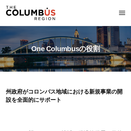
O
コ
ー
n
ン
e
メ
テ
ニ
C
ュ
O
O
ン
o
ー
n
n
l
ツ
e
e
u
へ
One Columbusの役割
C
m
C
ス
o
b
o
キ
l
u
l
ッ
u
s
u
プ
m
日
m
本
b
b
語
One
州政府がコロンバス地域における新規事業の開
u
公
u
s
設を全面的にサポート
Columbus
式
が
s
サ
の
オ
日
イ
ハ
役
本
ト
イ